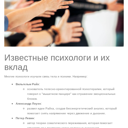
Известные психологи и их
вклад
Многие психологи изучали связь тела и психики. Например:
Вильгельм Райх
:
основатель телесно-ориентированной психотерапии, который
говорил о "мышечном панцире" как отражении эмоциональных
блоков.
Александр Лоуэн
:
развил идеи Райха, создав биоэнергетический анализ, который
помогает снять напряжение через движение и дыхание.
Петер Левин
:
автор теории соматического переживания, которая помогает
справляться с травмами через телесные ощущения.