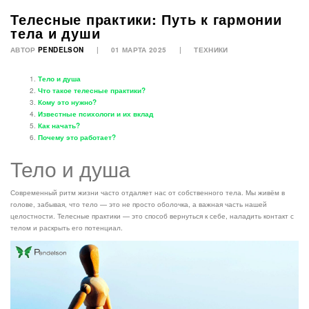
Телесные практики: Путь к гармонии
тела и души
АВТОР
PENDELSON
01 МАРТА 2025
ТЕХНИКИ
Тело и душа
Что такое телесные практики?
Кому это нужно?
Известные психологи и их вклад
Как начать?
Почему это работает?
Тело и душа
Современный ритм жизни часто отдаляет нас от собственного тела. Мы живём в
голове, забывая, что тело — это не просто оболочка, а важная часть нашей
целостности. Телесные практики — это способ вернуться к себе, наладить контакт с
телом и раскрыть его потенциал.