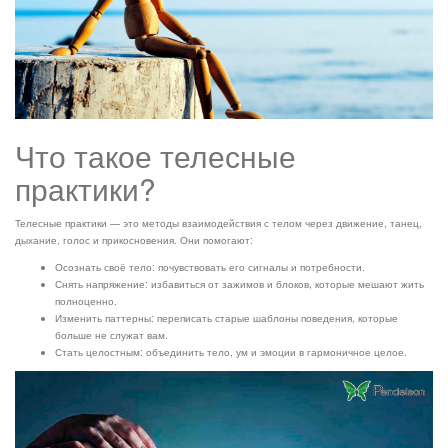
Что такое телесные
практики?
Телесные практики — это методы взаимодействия с телом через движение, танец,
дыхание, голос и прикосновения. Они помогают:
Осознать своё тело: почувствовать его сигналы и потребности.
Снять напряжение: избавиться от зажимов и блоков, которые мешают жить
полноценно.
Изменить паттерны: переписать старые шаблоны поведения, которые
больше не служат вам.
Стать целостным: объединить тело, ум и эмоции в гармоничное целое.