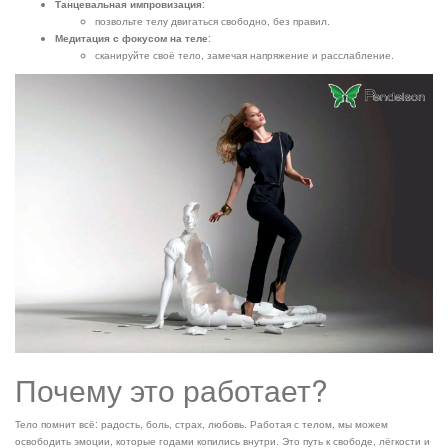
Танцевальная импровизация
:
позвольте телу двигаться свободно, без правил.
Медитация с фокусом на теле
:
сканируйте своё тело, замечая напряжение и расслабление.
Почему это работает?
Тело помнит всё: радость, боль, страх, любовь. Работая с телом, мы можем
освободить эмоции, которые годами копились внутри. Это путь к свободе, лёгкости и