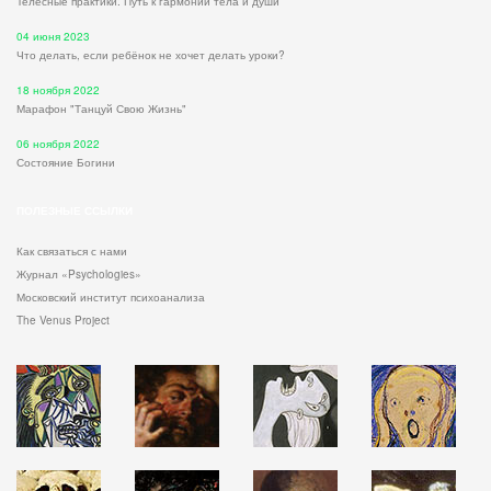
Телесные практики: Путь к гармонии тела и души
04 июня 2023
Что делать, если ребёнок не хочет делать уроки?
18 ноября 2022
Марафон "Танцуй Свою Жизнь"
06 ноября 2022
Состояние Богини
ПОЛЕЗНЫЕ ССЫЛКИ
Как связаться с нами
Журнал «Psychologies»
Московский институт психоанализа
The Venus Project