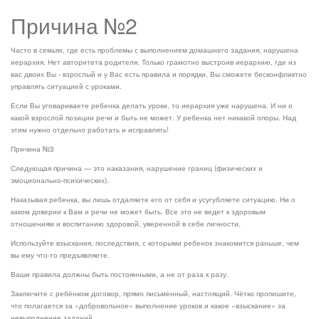
Причина №2
Часто в семьях, где есть проблемы с выполнением домашнего задания, нарушена
иерархия. Нет авторитета родителя. Только грамотно выстроив иерархию, где из
вас двоих Вы - взрослый и у Вас есть правила и порядки, Вы сможете бесконфликтно
управлять ситуацией с уроками.
Если Вы уговариваете ребенка делать уроки, то иерархия уже нарушена. И ни о
какой взрослой позиции речи и быть не может. У ребенка нет никакой опоры. Над
этим нужно отдельно работать и исправлять!
Причина №3
Следующая причина — это наказания, нарушение границ (физических и
эмоционально-психических).
Наказывая ребенка, вы лишь отдаляете его от себя и усугубляете ситуацию. Ни о
каком доверии к Вам и речи не может быть. Все это не ведет к здоровым
отношениям и воспитанию здоровой, уверенной в себе личности.
Используйте взыскания, последствия, с которыми ребенок знакомится раньше, чем
вы ему что-то предъявляете.
Ваши правила должны быть постоянными, а не от раза к разу.
Заключите с ребёнком договор, прямо письменный, настоящий. Чётко пропишите,
что полагается за «добровольное» выполнение уроков и какое «взыскание» за
невыполнение заданий.