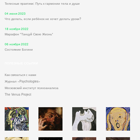
Телесные практики: Путь к гармонии тела и души
04 июня 2023
Что делать, если ребёнок не хочет делать уроки?
18 ноября 2022
Марафон "Танцуй Свою Жизнь"
06 ноября 2022
Состояние Богини
ПОЛЕЗНЫЕ ССЫЛКИ
Как связаться с нами
Журнал «Psychologies»
Московский институт психоанализа
The Venus Project