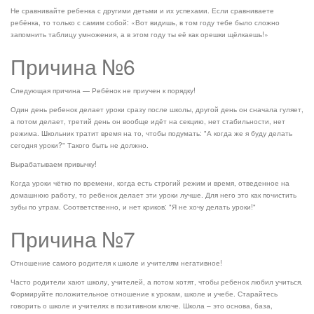
Не сравнивайте ребенка с другими детьми и их успехами. Если сравниваете
ребёнка, то только с самим собой: «Вот видишь, в том году тебе было сложно
запомнить таблицу умножения, а в этом году ты её как орешки щёлкаешь!»
Причина №6
Следующая причина — Ребёнок не приучен к порядку!
Один день ребенок делает уроки сразу после школы, другой день он сначала гуляет,
а потом делает, третий день он вообще идёт на секцию, нет стабильности, нет
режима. Школьник тратит время на то, чтобы подумать: "А когда же я буду делать
сегодня уроки?" Такого быть не должно.
Вырабатываем привычку!
Когда уроки чётко по времени, когда есть строгий режим и время, отведенное на
домашнюю работу, то ребенок делает эти уроки лучше. Для него это как почистить
зубы по утрам. Соответственно, и нет криков: "Я не хочу делать уроки!"
Причина №7
Отношение самого родителя к школе и учителям негативное!
Часто родители хают школу, учителей, а потом хотят, чтобы ребенок любил учиться.
Формируйте положительное отношение к урокам, школе и учебе. Старайтесь
говорить о школе и учителях в позитивном ключе. Школа – это основа, база,