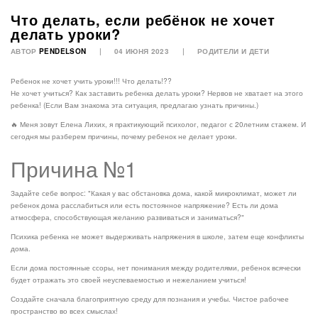
Что делать, если ребёнок не хочет
делать уроки?
АВТОР
PENDELSON
04 ИЮНЯ 2023
РОДИТЕЛИ И ДЕТИ
Ребенок не хочет учить уроки!!! Что делать!??
Не хочет учиться? Как заставить ребенка делать уроки? Нервов не хватает на этого
ребенка! (Если Вам знакома эта ситуация, предлагаю узнать причины.)
🔥 Меня зовут Елена Лихих, я практикующий психолог, педагог с 20летним стажем. И
сегодня мы разберем причины, почему ребенок не делает уроки.
Причина №1
Задайте себе вопрос: "Какая у вас обстановка дома, какой микроклимат, может ли
ребенок дома расслабиться или есть постоянное напряжение? Есть ли дома
атмосфера, способствующая желанию развиваться и заниматься?"
Психика ребенка не может выдерживать напряжения в школе, затем еще конфликты
дома.
Если дома постоянные ссоры, нет понимания между родителями, ребенок всячески
будет отражать это своей неуспеваемостью и нежеланием учиться!
Создайте сначала благоприятную среду для познания и учебы. Чистое рабочее
пространство во всех смыслах!