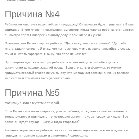
Причина №4
Ребенок не чувствует вашу любовь и поддержку! Он всячески будет привлекать Ваше
внимание. В том числе и невыполнением уроков. Когда чувства ребёнка отрицаются,
он быстро теряет интерес к любому делу, в том числе и к учёбе.
Покажите, что Вы на стороне ребенка: "Да, я вижу, что ты не хочешь", "Да, тебе
много задали сегодня. Я вижу, что ты не хочешь учить правило, английские слова,
стихи и читать параграф. Я вижу, что тебе не хочется".
Проговорите чувства и эмоции ребенка, а потом найдите способы сделать
выполнение домашних заданий проще. Если это даты и формулы, то можно
придумать весёлый способ их учить, обучите методикам запоминания, их великое
множество и это может быть увлекательно.
Причина №5
Мотивация. Или отсутствие таковой.
Если Вы не замечаете старания, успехи ребенка, хоть даже самые маленькие, а
только ругаете и критикуете, то мотивация выполнять уроки сводится к нулю. Все
равно он будет осужден. Зачем тогда стараться?
Желание вырастить из ребёнка гения с отличными оценками по всем предметам
приводит к нервным срывам и заниженной самооценке.