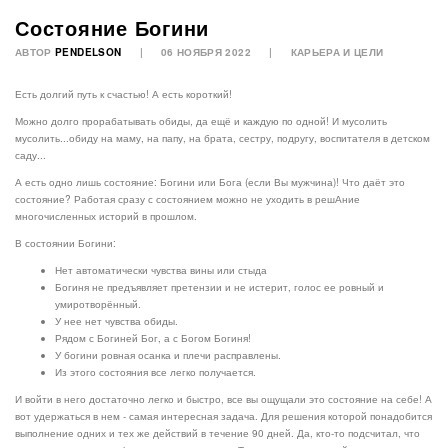
Состояние Богини
АВТОР
PENDELSON
06 НОЯБРЯ 2022
КАРЬЕРА И ЦЕЛИ
Есть долгий путь к счастью! А есть короткий!
Можно долго прорабатывать обиды, да ещё и каждую по одной! И мусолить
мусолить...обиду на маму, на папу, на брата, сестру, подругу, воспитателя в детском
саду...
А есть одно лишь состояние: Богини или Бога (если Вы мужчина)! Что даёт это
состояние? Работая сразу с состоянием можно не уходить в решАние
многочисленных историй в прошлом.
В состоянии Богини:
Нет автоматически чувства вины или стыда
Богиня не предъявляет претензии и не истерит, голос ее ровный и
умиротворённый.
У нее нет чувства обиды.
Рядом с Богиней Бог, а с Богом Богиня!
У богини ровная осанка и плечи расправлены.
Из этого состояния все легко получается.
И войти в него достаточно легко и быстро, все вы ощущали это состояние на себе! А
вот удержаться в нем - самая интересная задача. Для решения которой понадобится
выполнение одних и тех же действий в течение 90 дней. Да, кто-то подсчитал, что