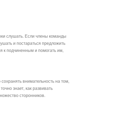
ыки слушать. Если члены команды
лушать и постараться предложить
ся к подчиненным и помогать им,
 сохранять внимательность на том,
очно знает, как развивать
множество сторонников.