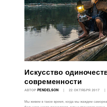
Искусство одиночеств
современности
АВТОР
PENDELSON
22 ОКТЯБРЯ 2017
Мы живем в такое время, когда мы жаждем самореал
большого числа психологов, гуру и тренеров жизни