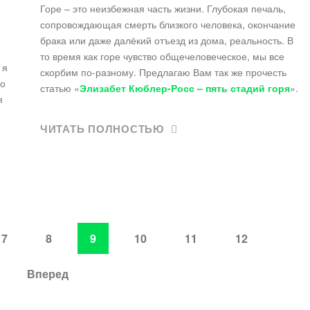
Горе – это неизбежная часть жизни. Глубокая печаль,
сопровождающая смерть близкого человека, окончание
брака или даже далёкий отъезд из дома, реальность. В
то время как горе чувство общечеловеческое, мы все
 я
скорбим по-разному. Предлагаю Вам так же прочесть
го
статью «
Элизабет Кюблер-Росс – пять стадий горя
».
я
ЧИТАТЬ ПОЛНОСТЬЮ
7
8
9
10
11
12
Вперед