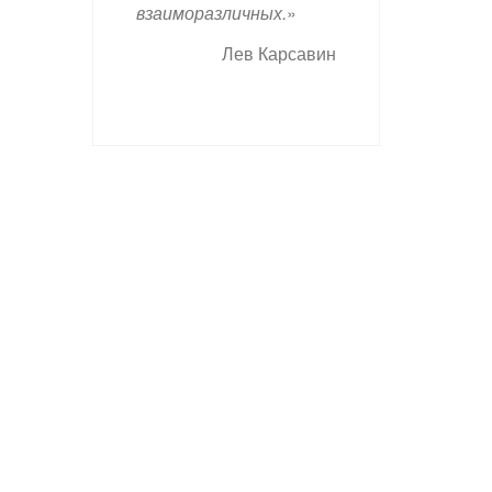
взаиморазличных.
»
Лев Карсавин