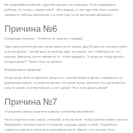
Не сравнивайте ребенка с другими детьми и их успехами. Если сравниваете
ребёнка, то только с самим собой: «Вот видишь, в том году тебе было сложно
запомнить таблицу умножения, а в этом году ты её как орешки щёлкаешь!»
Причина №6
Следующая причина — Ребёнок не приучен к порядку!
Один день ребенок делает уроки сразу после школы, другой день он сначала гуляет,
а потом делает, третий день он вообще идёт на секцию, нет стабильности, нет
режима. Школьник тратит время на то, чтобы подумать: "А когда же я буду делать
сегодня уроки?" Такого быть не должно.
Вырабатываем привычку!
Когда уроки чётко по времени, когда есть строгий режим и время, отведенное на
домашнюю работу, то ребенок делает эти уроки лучше. Для него это как почистить
зубы по утрам. Соответственно, и нет криков: "Я не хочу делать уроки!"
Причина №7
Отношение самого родителя к школе и учителям негативное!
Часто родители хают школу, учителей, а потом хотят, чтобы ребенок любил учиться.
Формируйте положительное отношение к урокам, школе и учебе. Старайтесь
говорить о школе и учителях в позитивном ключе. Школа – это основа, база,