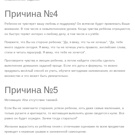
Причина №4
Ребенок не чувствует вашу любовь и поддержку! Он всячески будет привлекать Ваше
внимание. В том числе и невыполнением уроков. Когда чувства ребёнка отрицаются,
он быстро теряет интерес к любому делу, в том числе и к учёбе.
Покажите, что Вы на стороне ребенка: "Да, я вижу, что ты не хочешь", "Да, тебе
много задали сегодня. Я вижу, что ты не хочешь учить правило, английские слова,
стихи и читать параграф. Я вижу, что тебе не хочется".
Проговорите чувства и эмоции ребенка, а потом найдите способы сделать
выполнение домашних заданий проще. Если это даты и формулы, то можно
придумать весёлый способ их учить, обучите методикам запоминания, их великое
множество и это может быть увлекательно.
Причина №5
Мотивация. Или отсутствие таковой.
Если Вы не замечаете старания, успехи ребенка, хоть даже самые маленькие, а
только ругаете и критикуете, то мотивация выполнять уроки сводится к нулю. Все
равно он будет осужден. Зачем тогда стараться?
Желание вырастить из ребёнка гения с отличными оценками по всем предметам
приводит к нервным срывам и заниженной самооценке.