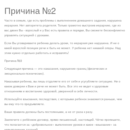
Причина №2
Часто в семьях, где есть проблемы с выполнением домашнего задания, нарушена
иерархия. Нет авторитета родителя. Только грамотно выстроив иерархию, где из
вас двоих Вы - взрослый и у Вас есть правила и порядки, Вы сможете бесконфликтно
управлять ситуацией с уроками.
Если Вы уговариваете ребенка делать уроки, то иерархия уже нарушена. И ни о
какой взрослой позиции речи и быть не может. У ребенка нет никакой опоры. Над
этим нужно отдельно работать и исправлять!
Причина №3
Следующая причина — это наказания, нарушение границ (физических и
эмоционально-психических).
Наказывая ребенка, вы лишь отдаляете его от себя и усугубляете ситуацию. Ни о
каком доверии к Вам и речи не может быть. Все это не ведет к здоровым
отношениям и воспитанию здоровой, уверенной в себе личности.
Используйте взыскания, последствия, с которыми ребенок знакомится раньше, чем
вы ему что-то предъявляете.
Ваши правила должны быть постоянными, а не от раза к разу.
Заключите с ребёнком договор, прямо письменный, настоящий. Чётко пропишите,
что полагается за «добровольное» выполнение уроков и какое «взыскание» за
невыполнение заданий.