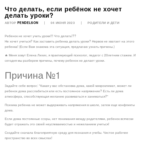
Что делать, если ребёнок не хочет
делать уроки?
АВТОР
PENDELSON
04 ИЮНЯ 2023
РОДИТЕЛИ И ДЕТИ
Ребенок не хочет учить уроки!!! Что делать!??
Не хочет учиться? Как заставить ребенка делать уроки? Нервов не хватает на этого
ребенка! (Если Вам знакома эта ситуация, предлагаю узнать причины.)
🔥 Меня зовут Елена Лихих, я практикующий психолог, педагог с 20летним стажем. И
сегодня мы разберем причины, почему ребенок не делает уроки.
Причина №1
Задайте себе вопрос: "Какая у вас обстановка дома, какой микроклимат, может ли
ребенок дома расслабиться или есть постоянное напряжение? Есть ли дома
атмосфера, способствующая желанию развиваться и заниматься?"
Психика ребенка не может выдерживать напряжения в школе, затем еще конфликты
дома.
Если дома постоянные ссоры, нет понимания между родителями, ребенок всячески
будет отражать это своей неуспеваемостью и нежеланием учиться!
Создайте сначала благоприятную среду для познания и учебы. Чистое рабочее
пространство во всех смыслах!