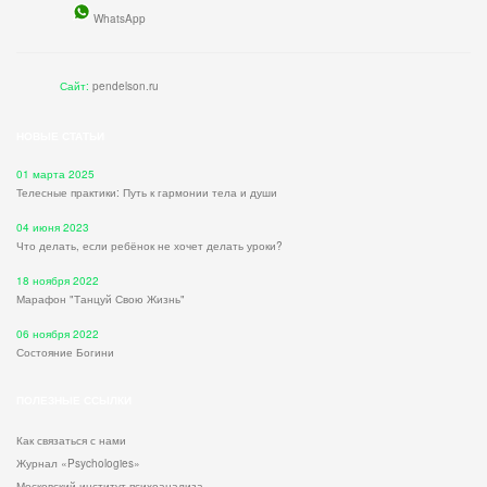
WhatsApp
Сайт:
pendelson.ru
НОВЫЕ СТАТЬИ
01 марта 2025
Телесные практики: Путь к гармонии тела и души
04 июня 2023
Что делать, если ребёнок не хочет делать уроки?
18 ноября 2022
Марафон "Танцуй Свою Жизнь"
06 ноября 2022
Состояние Богини
ПОЛЕЗНЫЕ ССЫЛКИ
Как связаться с нами
Журнал «Psychologies»
Московский институт психоанализа