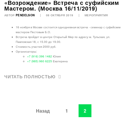
«Возрождение» Встреча с суфийским
Мастером. (Москва 16/11/2019)
АВТОР
PENDELSON
08 ОКТЯБРЯ 2019
МЕРОПРИЯТИЯ
16 ноября в Москве состоится однодневная встреча - семинар с суфийским
мастером Пестовым Б.О.
Встреча пройдет в центре Открытый Мир по адресу м. Тульская, ул.
Павловская 18, с 15.00 до 19.00.
Стоимость участия 2000 руб.
Организаторы:
+7 (916) 396 1482
Юлия
+7 (985) 960 6225
Екатерина
ЧИТАТЬ ПОЛНОСТЬЮ
Назад
1
2