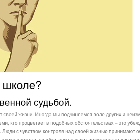
 школе?
венной судьбой.
т своей жизни. Иногда мы подчиняемся воле других и неи
теми, кто процветает в подобных обстоятельствах – это убе
. Люди с чувством контроля над своей жизнью принимают об
 плохо признать ошибку, они создают возможности для успех