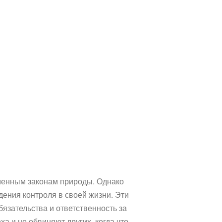
зменным законам природы. Однако
ждения контроля в своей жизни. Эти
язательства и ответственность за
а и не обвиняют других, когда что-