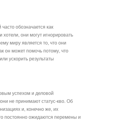
 часто обозначается как
ни хотели, они могут игнорировать
му миру является то, что они
ак он может помочь потому, что
или ускорить результаты
совым успехом и деловой
 они не принимают статус-кво. Об
низациях и, конечно же, их
что постоянно ожидаются перемены и