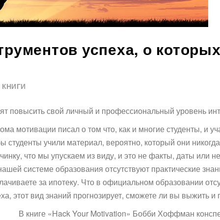
рументов успеха, о которых
КНИГИ
ят повысить свой личный и профессиональный уровень инт
ма мотивации писал о том что, как и многие студенты, и уч
ы студенты учили материал, вероятно, который они никогда 
инку, что мы упускаем из виду, и это не факты, даты или 
ашей системе образования отсутствуют практические знан
лачиваете за ипотеку. Что в официальном образовании отсут
а, этот вид знаний прогнозирует, сможете ли вы выжить и 
В книге «Hack Your Motivation» Бобби Хоффман конспе