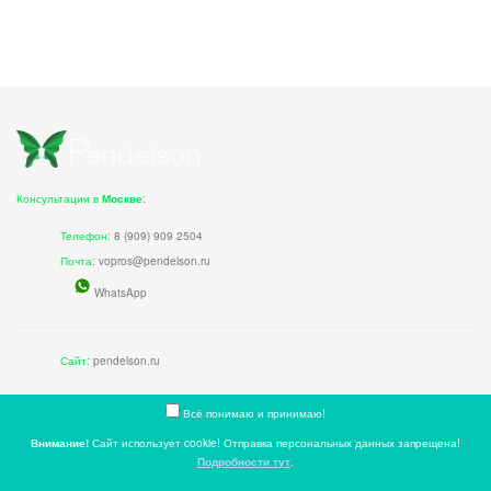
Консультации в
Москве
:
Телефон:
8 (909) 909 2504
Почта:
vopros@pendelson.ru
WhatsApp
Сайт:
pendelson.ru
НОВЫЕ СТАТЬИ
Всё понимаю и принимаю!
Внимание!
Сайт использует cookie! Отправка персональных данных запрещена!
01 марта 2025
Подробности тут
.
Телесные практики: Путь к гармонии тела и души