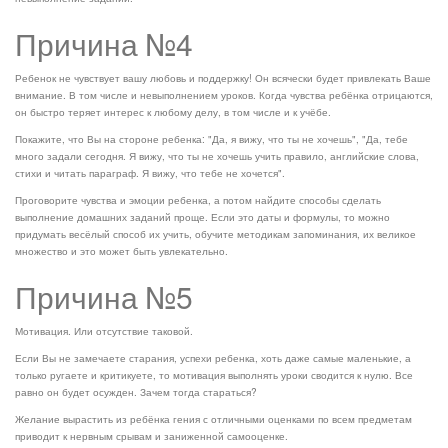
Причина №4
Ребенок не чувствует вашу любовь и поддержку! Он всячески будет привлекать Ваше
внимание. В том числе и невыполнением уроков. Когда чувства ребёнка отрицаются,
он быстро теряет интерес к любому делу, в том числе и к учёбе.
Покажите, что Вы на стороне ребенка: "Да, я вижу, что ты не хочешь", "Да, тебе
много задали сегодня. Я вижу, что ты не хочешь учить правило, английские слова,
стихи и читать параграф. Я вижу, что тебе не хочется".
Проговорите чувства и эмоции ребенка, а потом найдите способы сделать
выполнение домашних заданий проще. Если это даты и формулы, то можно
придумать весёлый способ их учить, обучите методикам запоминания, их великое
множество и это может быть увлекательно.
Причина №5
Мотивация. Или отсутствие таковой.
Если Вы не замечаете старания, успехи ребенка, хоть даже самые маленькие, а
только ругаете и критикуете, то мотивация выполнять уроки сводится к нулю. Все
равно он будет осужден. Зачем тогда стараться?
Желание вырастить из ребёнка гения с отличными оценками по всем предметам
приводит к нервным срывам и заниженной самооценке.