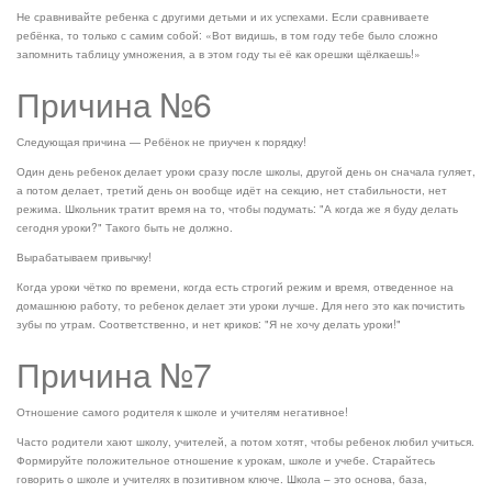
Не сравнивайте ребенка с другими детьми и их успехами. Если сравниваете
ребёнка, то только с самим собой: «Вот видишь, в том году тебе было сложно
запомнить таблицу умножения, а в этом году ты её как орешки щёлкаешь!»
Причина №6
Следующая причина — Ребёнок не приучен к порядку!
Один день ребенок делает уроки сразу после школы, другой день он сначала гуляет,
а потом делает, третий день он вообще идёт на секцию, нет стабильности, нет
режима. Школьник тратит время на то, чтобы подумать: "А когда же я буду делать
сегодня уроки?" Такого быть не должно.
Вырабатываем привычку!
Когда уроки чётко по времени, когда есть строгий режим и время, отведенное на
домашнюю работу, то ребенок делает эти уроки лучше. Для него это как почистить
зубы по утрам. Соответственно, и нет криков: "Я не хочу делать уроки!"
Причина №7
Отношение самого родителя к школе и учителям негативное!
Часто родители хают школу, учителей, а потом хотят, чтобы ребенок любил учиться.
Формируйте положительное отношение к урокам, школе и учебе. Старайтесь
говорить о школе и учителях в позитивном ключе. Школа – это основа, база,