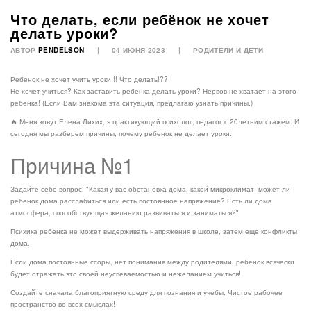
Что делать, если ребёнок не хочет
делать уроки?
АВТОР
PENDELSON
04 ИЮНЯ 2023
РОДИТЕЛИ И ДЕТИ
Ребенок не хочет учить уроки!!! Что делать!??
Не хочет учиться? Как заставить ребенка делать уроки? Нервов не хватает на этого
ребенка! (Если Вам знакома эта ситуация, предлагаю узнать причины.)
🔥 Меня зовут Елена Лихих, я практикующий психолог, педагог с 20летним стажем. И
сегодня мы разберем причины, почему ребенок не делает уроки.
Причина №1
Задайте себе вопрос: "Какая у вас обстановка дома, какой микроклимат, может ли
ребенок дома расслабиться или есть постоянное напряжение? Есть ли дома
атмосфера, способствующая желанию развиваться и заниматься?"
Психика ребенка не может выдерживать напряжения в школе, затем еще конфликты
дома.
Если дома постоянные ссоры, нет понимания между родителями, ребенок всячески
будет отражать это своей неуспеваемостью и нежеланием учиться!
Создайте сначала благоприятную среду для познания и учебы. Чистое рабочее
пространство во всех смыслах!