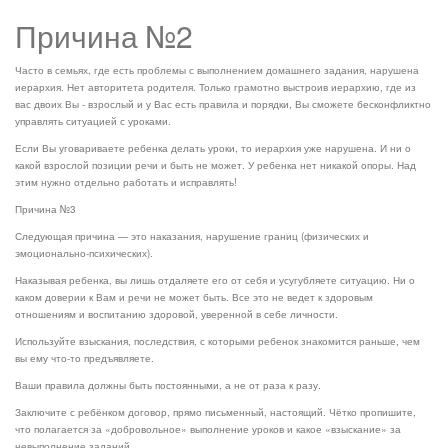
Причина №2
Часто в семьях, где есть проблемы с выполнением домашнего задания, нарушена
иерархия. Нет авторитета родителя. Только грамотно выстроив иерархию, где из
вас двоих Вы - взрослый и у Вас есть правила и порядки, Вы сможете бесконфликтно
управлять ситуацией с уроками.
Если Вы уговариваете ребенка делать уроки, то иерархия уже нарушена. И ни о
какой взрослой позиции речи и быть не может. У ребенка нет никакой опоры. Над
этим нужно отдельно работать и исправлять!
Причина №3
Следующая причина — это наказания, нарушение границ (физических и
эмоционально-психических).
Наказывая ребенка, вы лишь отдаляете его от себя и усугубляете ситуацию. Ни о
каком доверии к Вам и речи не может быть. Все это не ведет к здоровым
отношениям и воспитанию здоровой, уверенной в себе личности.
Используйте взыскания, последствия, с которыми ребенок знакомится раньше, чем
вы ему что-то предъявляете.
Ваши правила должны быть постоянными, а не от раза к разу.
Заключите с ребёнком договор, прямо письменный, настоящий. Чётко пропишите,
что полагается за «добровольное» выполнение уроков и какое «взыскание» за
невыполнение заданий.