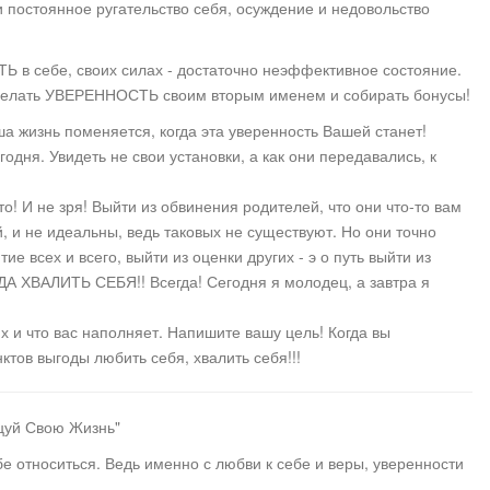
и постоянное ругательство себя, осуждение и недовольство
Ь в себе, своих силах - достаточно неэффективное состояние.
 сделать УВЕРЕННОСТЬ своим вторым именем и собирать бонусы!
аша жизнь поменяется, когда эта уверенность Вашей станет!
одня. Увидеть не свои установки, а как они передавались, к
-то! И не зря! Выйти из обвинения родителей, что они что-то вам
, и не идеальны, ведь таковых не существуют. Но они точно
ие всех и всего, выйти из оценки других - э о путь выйти из
ДА ХВАЛИТЬ СЕБЯ!! Всегда! Сегодня я молодец, а завтра я
х и что вас наполняет. Напишите вашу цель! Когда вы
ктов выгоды любить себя, хвалить себя!!!
цуй Свою Жизнь"
е относиться. Ведь именно с любви к себе и веры, уверенности