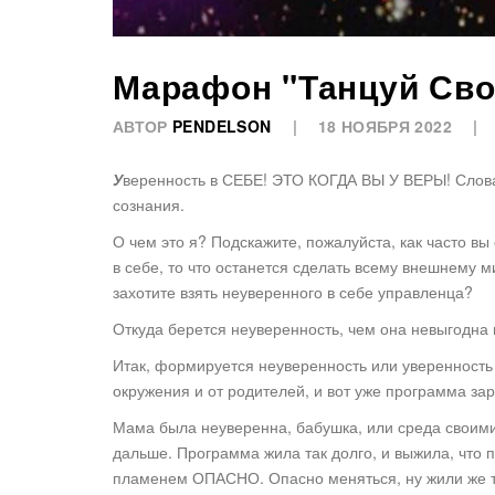
Марафон "Танцуй Св
АВТОР
PENDELSON
18 НОЯБРЯ 2022
У
веренность в СЕБЕ! ЭТО КОГДА ВЫ У ВЕРЫ! Слов
сознания.
О чем это я? Подскажите, пожалуйста, как часто в
в себе, то что останется сделать всему внешнему 
захотите взять неуверенного в себе управленца?
Откуда берется неуверенность, чем она невыгодна 
Итак, формируется неуверенность или уверенность
окружения и от родителей, и вот уже программа за
Мама была неуверенна, бабушка, или среда своим
дальше. Программа жила так долго, и выжила, что
пламенем ОПАСНО. Опасно меняться, ну жили же та