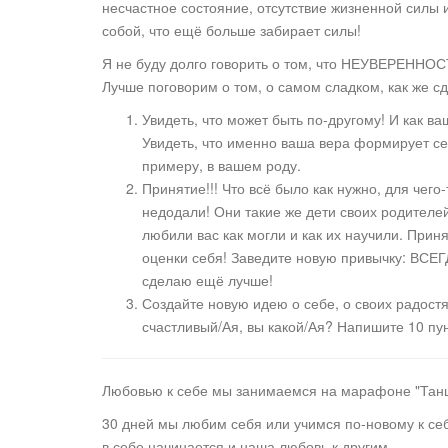
несчастное состояние, отсутствие жизненной силы 
собой, что ещё больше забирает силы!
Я не буду долго говорить о том, что НЕУВЕРЕННОСТ
Лучше поговорим о том, о самом сладком, как же
Увидеть, что может быть по-другому! И как в
Увидеть, что именно ваша вера формирует сег
примеру, в вашем роду.
Принятие!!! Что всё было как нужно, для чего
недодали! Они такие же дети своих родителей
любили вас как могли и как их научили. Принят
оценки себя! Заведите новую привычку: ВСЕГ
сделаю ещё лучше!
Создайте новую идею о себе, о своих радостя
счастливый/Ая, вы какой/Ая? Напишите 10 пун
Любовью к себе мы занимаемся на марафоне "Тан
30 дней мы любим себя или учимся по-новому к себ
в себе начинается и наша любовь к другим.