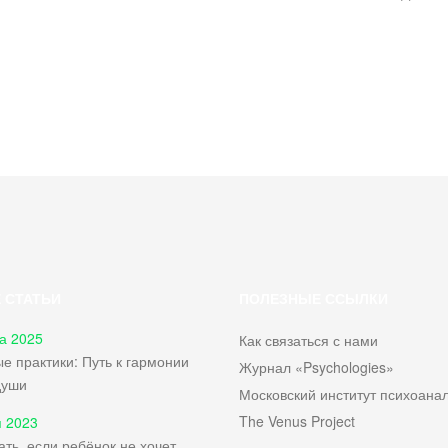
 СТАТЬИ
ПОЛЕЗНЫЕ ССЫЛКИ
а 2025
Как связаться с нами
е практики: Путь к гармонии
Журнал «Psychologies»
души
Московский институт психоана
The Venus Project
 2023
ать, если ребёнок не хочет