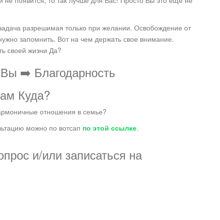
и не появится, то так лучше для Вас! Просто Вы это ещё не
й задача разрешимая только при желании. Освобождение от
 нужно запомнить. Вот на чем держать свое внимание.
ть своей жизни Да?
 Вы ➡️ Благодарность
ам Куда?
 гармоничные отношения в семье?
ультацию можно по вотсап
по этой ссылке
.
прос и/или записаться на