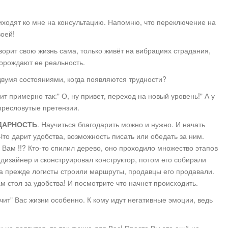
ходят ко мне на консультацию. Напомню, что переключение на
воей!
ворит свою жизнь сама, только живёт на вибрациях страдания,
орождают ее реальность.
двумя состояниями, когда появляются трудности?
ит примерно так:" О, ну привет, переход на новый уровень!" А у
 пресловутые претензии.
ДАРНОСТЬ
. Научиться благодарить можно и нужно. И начать
то дарит удобства, возможность писать или обедать за ним.
" Вам !!? Кто-то спилил дерево, оно проходило множество этапов
 дизайнер и сконструировал конструктор, потом его собирали
 а прежде логисты строили маршруты, продавцы его продавали.
м стол за удобства! И посмотрите что начнет происходить.
учит" Вас жизни особенно. К кому идут негативные эмоции, ведь