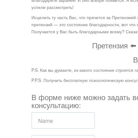
Благодарите заранее! И оно вскоре появится. А есл
успели рассмотреть!
Исцелить ту часть Вас, что прячется за Претензие
претензий — это состояние благодарности, вот что
Получается у Вас быть благодарными всему? Сказа
Претензия ⬅️
В
P.S. Как вы думаете, из какого состояния строятся
P.P.S. Получить бесплатную психологическую конс
В форме ниже можно задать во
консультацию: