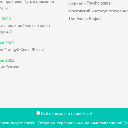
е практики: Путь к гармонии
Журнал «Psychologies»
души
Московский институт психоана
The Venus Project
 2023
ать, если ребёнок не хочет
уроки?
ря 2022
н "Танцуй Свою Жизнь"
ря 2022
ие Богини
Всё понимаю и принимаю!
X33T11
 использует cookie! Отправка персональных данных запрещена!
По