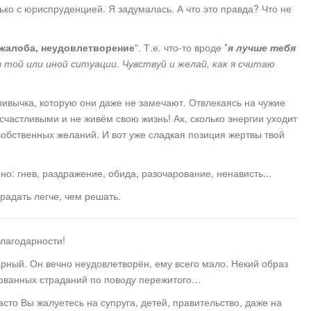
ько с юриспруденцией. Я задумалась. А что это правда? Что не
жалоба, неудовлетворение
". Т.е. что-то вроде *
я лучше тебя
 той или иной ситуации. Чувствуй и желай, как я считаю
привычка, которую они даже не замечают. Отвлекаясь на чужие
счастливыми и не живём свою жизнь! Ах, сколько энергии уходит
х собственных желаний. И вот уже сладкая позиция жертвы твой
: гнев, раздражение, обида, разочарование, ненависть...
радать легче, чем решать.
благодарности!
рный. Он вечно неудовлетворён, ему всего мало. Некий образ
рованных страданий по поводу пережитого…
асто Вы жалуетесь на супруга, детей, правительство, даже на