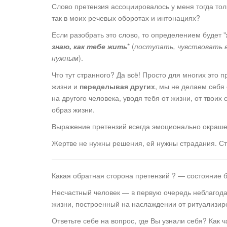
Слово претензия ассоциировалось у меня тогда тол
так в моих речевых оборотах и интонациях?
Если разобрать это слово, то определением будет "
знаю, как тебе жить
* (
поступать, чувствовать в
нужным
).
Что тут странного? Да всё! Просто для многих это 
жизни и
переделывая других
, мы не делаем себя 
на другого человека, уводя тебя от жизни, от твои
образ жизни.
Выражение претензий всегда эмоционально окрашено
Жертве не нужны решения, ей нужны страдания. Ст
Какая обратная сторона претензий ? — состояние 
Несчастный человек — в первую очередь неблагода
жизни, построенный на наслаждении от ритуализи
Ответьте себе на вопрос, где Вы узнали себя? Как ч