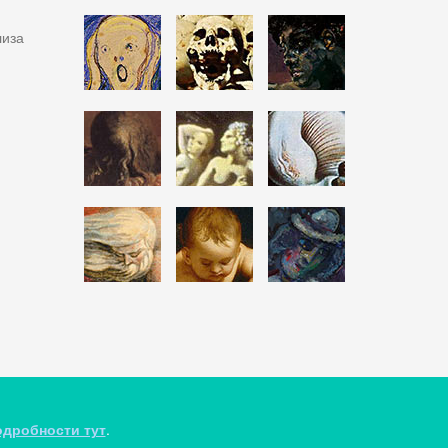
лиза
дробности тут
.